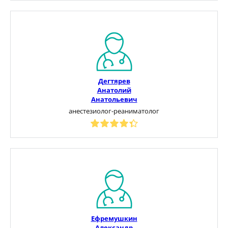
Дегтярев
Анатолий
Анатольевич
анестезиолог-реаниматолог
Ефремушкин
Александр