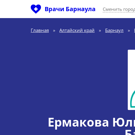
Врачи Барнаула
Сменить горо
Главная
»
Алтайский край
»
Барнаул
»
Ермакова Юл
Б