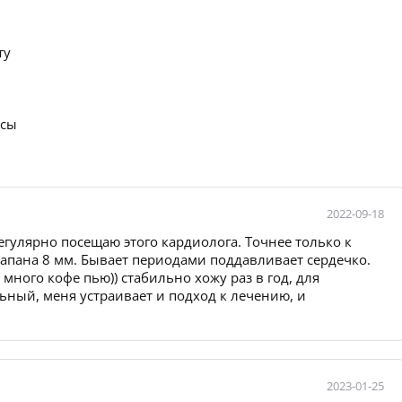
ту
осы
2022-09-18
егулярно посещаю этого кардиолога. Точнее только к
лапана 8 мм. Бывает периодами поддавливает сердечко.
много кофе пью)) стабильно хожу раз в год, для
ный, меня устраивает и подход к лечению, и
2023-01-25