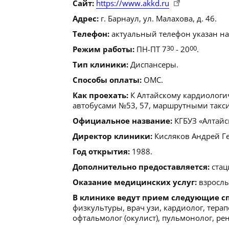
Сайт:
https://www.akkd.ru
Адрес:
г. Барнаул, ул. Малахова, д. 46.
Телефон:
актуальный телефон указан на
Режим работы:
ПН-ПТ 7
30
- 20
00
.
Тип клиники:
Диспансеры.
Способы оплаты:
ОМС.
Как проехать:
К Алтайскому кардиологи
автобусами №53, 57, маршрутными такси №
Официальное название:
КГБУЗ «Алтайс
Директор клиники:
Кисляков Андрей Г
Год открытия:
1988.
Дополнительно предоставляется:
стац
Оказание медицинских услуг:
взрослы
В клинике ведут прием следующие с
физкультуры, врач узи, кардиолог, тера
офтальмолог (окулист), пульмонолог, ре