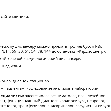
 сайте клиники.
ческому диспансеру можно проехать троллейбусом №6,
11, 59, 30, 51, 54, 78, 144 до остановки «Кардиоцентр».
кий краевой кардиологический диспансер».
еннадьевич.
ионар, дневной стационар.
м пациентам, исследование анализов в лаборатории.
пециалисты:
анестезиолог-реаниматолог, врач лечебной
певт, функциональный диагност, кардиохирург, невролог,
нтгенолог, трансфузиолог, эндокринолог, сосудистый хирург