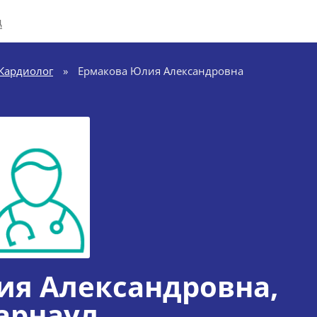
д
Кардиолог
»
Ермакова Юлия Александровна
ия Александровна
,
арнаул