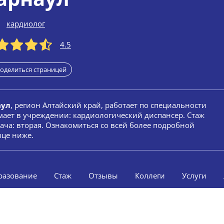
кардиолог
4.5
оделиться страницей
аул
, регион Алтайский край, работает по специальности
мает в учреждении: кардиологический диспансер. Стаж
рача: вторая. Ознакомиться со всей более подробной
ице ниже.
разование
Стаж
Отзывы
Коллеги
Услуги