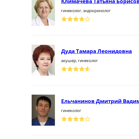
Климачева Татьяна Борисо
гинеколог, эндокринолог
Дуда Тамара Леонидовна
акушер, гинеколог
Ельчанинов Дмитрий Вади
гинеколог