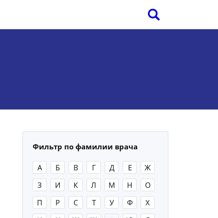
Фильтр по фамилии врача
А
Б
В
Г
Д
Е
Ж
З
И
К
Л
М
Н
О
П
Р
С
Т
У
Ф
Х