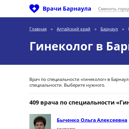
Врачи Барнаула
Сменить горо
Главная
»
Алтайский край
»
Барнаул
»
Гинеколог в Ба
Врач по специальности «гинеколог» в Барнауле
специальности. Выберите нужного.
409 врача по специальности «Ги
Быченко Ольга Алексеевна
гинеколог