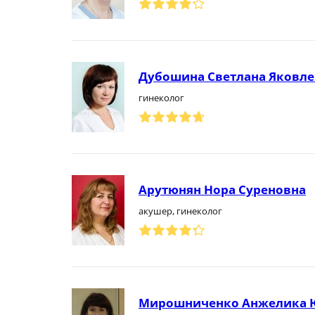
Дубошина Светлана Яковле
гинеколог
Арутюнян Нора Суреновна
акушер, гинеколог
Мирошниченко Анжелика 