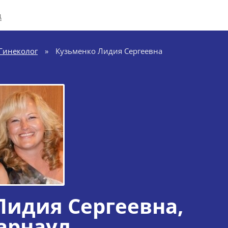
д
Гинеколог
»
Кузьменко Лидия Сергеевна
Лидия Сергеевна
,
арнаул