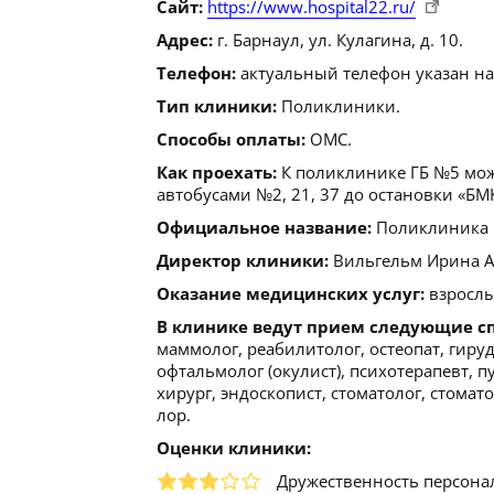
Сайт:
https://www.hospital22.ru/
Адрес:
г. Барнаул, ул. Кулагина, д. 10.
Телефон:
актуальный телефон указан на
Тип клиники:
Поликлиники.
Способы оплаты:
ОМС.
Как проехать:
К поликлинике ГБ №5 мож
автобусами №2, 21, 37 до остановки «БМ
Официальное название:
Поликлиника К
Директор клиники:
Вильгельм Ирина Але
Оказание медицинских услуг:
взрослы
В клинике ведут прием следующие с
маммолог, реабилитолог, остеопат, гиру
офтальмолог (окулист), психотерапевт, п
хирург, эндоскопист, стоматолог, стомат
лор.
Оценки клиники:
Дружественность персона