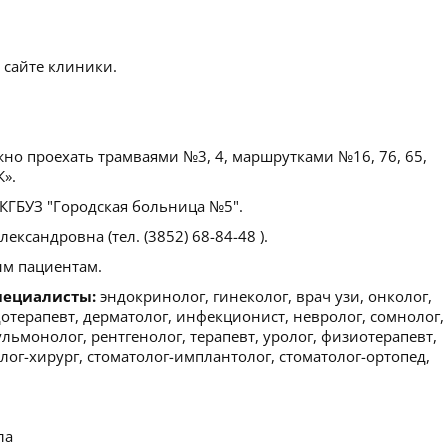
 сайте клиники.
но проехать трамваями №3, 4, маршрутками №16, 76, 65,
К».
ГБУЗ "Городская больница №5".
ксандровна (тел. (3852) 68-84-48 ).
м пациентам.
пециалисты:
эндокринолог, гинеколог, врач узи, онколог,
дотерапевт, дерматолог, инфекционист, невролог, сомнолог,
ульмонолог, рентгенолог, терапевт, уролог, физиотерапевт,
олог-хирург, стоматолог-имплантолог, стоматолог-ортопед,
ла