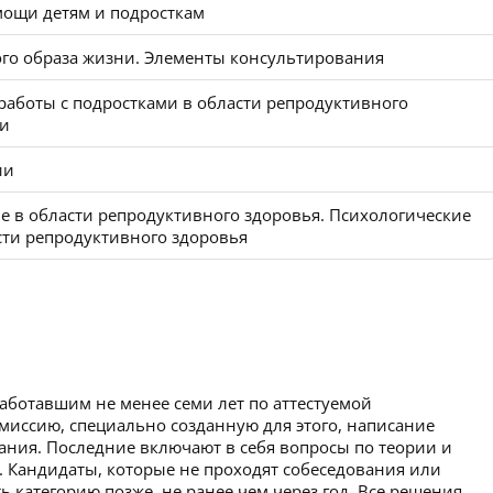
ощи детям и подросткам
о образа жизни. Элементы консультирования
аботы с подростками в области репродуктивного
ни
ии
 в области репродуктивного здоровья. Психологические
сти репродуктивного здоровья
работавшим не менее семи лет по аттестуемой
омиссию, специально созданную для этого, написание
вания. Последние включают в себя вопросы по теории и
. Кандидаты, которые не проходят собеседования или
ь категорию позже, не ранее чем через год. Все решения