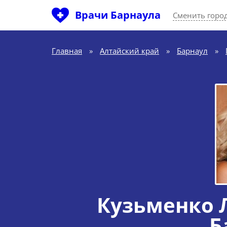
Врачи Барнаула
Сменить горо
Главная
»
Алтайский край
»
Барнаул
»
Кузьменко 
Б