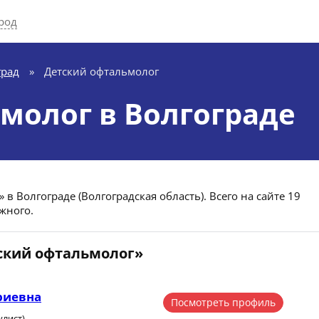
род
град
»
Детский офтальмолог
молог в Волгограде
в Волгограде (Волгоградская область). Всего на сайте 19
жного.
тский офтальмолог»
риевна
Посмотреть профиль
улист)