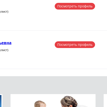
Посмотреть профиль
улист)
ьевна
Посмотреть профиль
улист)