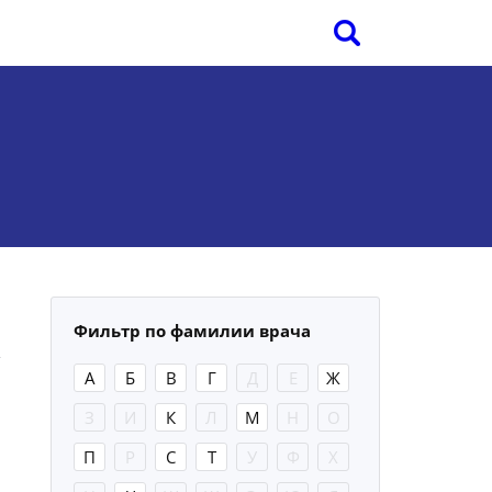
Фильтр по фамилии врача
А
Б
В
Г
Д
Е
Ж
З
И
К
Л
М
Н
О
П
Р
С
Т
У
Ф
Х