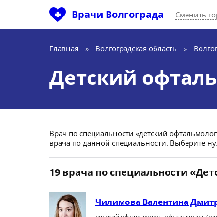
Врачи Волгограда
Сменить го
Главная
»
Волгоградская область
»
Волго
Детский офталь
Врач по специальности «детский офтальмолог» 
врача по данной специальности. Выберите ну
19 врача по специальности «Де
Чилимова Валентина Дмит
детский офтальмолог, офтальмолог (ок