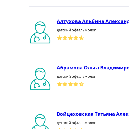
Алтухова Альбина Алексан
детский офтальмолог
Абрамова Ольга Владимир
детский офтальмолог
Войцеховская Татьяна Але
детский офтальмолог