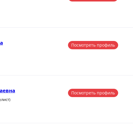
а
Посмотреть профиль
аевна
Посмотреть профиль
улист)