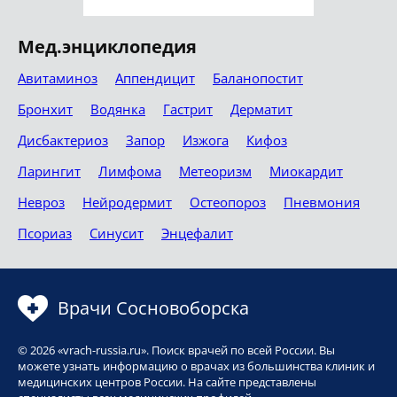
Мед.энциклопедия
Авитаминоз
Аппендицит
Баланопостит
Бронхит
Водянка
Гастрит
Дерматит
Дисбактериоз
Запор
Изжога
Кифоз
Ларингит
Лимфома
Метеоризм
Миокардит
Невроз
Нейродермит
Остеопороз
Пневмония
Псориаз
Синусит
Энцефалит
Врачи Сосновоборска
© 2026 «vrach-russia.ru». Поиск врачей по всей России. Вы
можете узнать информацию о врачах из большинства клиник и
медицинских центров России. На сайте представлены