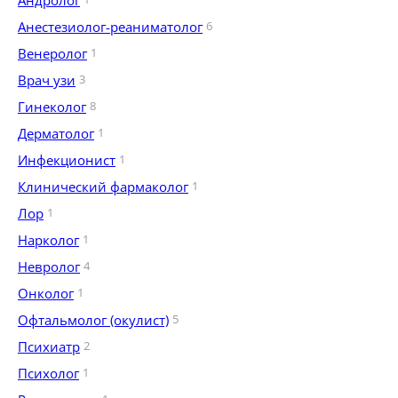
Андролог
Анестезиолог-реаниматолог
6
Венеролог
1
Врач узи
3
Гинеколог
8
Дерматолог
1
Инфекционист
1
Клинический фармаколог
1
Лор
1
Нарколог
1
Невролог
4
Онколог
1
Офтальмолог (окулист)
5
Психиатр
2
Психолог
1