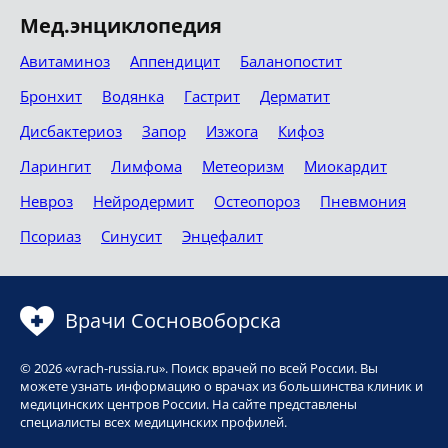
Мед.энциклопедия
Авитаминоз
Аппендицит
Баланопостит
Бронхит
Водянка
Гастрит
Дерматит
Дисбактериоз
Запор
Изжога
Кифоз
Ларингит
Лимфома
Метеоризм
Миокардит
Невроз
Нейродермит
Остеопороз
Пневмония
Псориаз
Синусит
Энцефалит
Врачи Сосновоборска
© 2026 «vrach-russia.ru». Поиск врачей по всей России. Вы
можете узнать информацию о врачах из большинства клиник и
медицинских центров России. На сайте представлены
специалисты всех медицинских профилей.