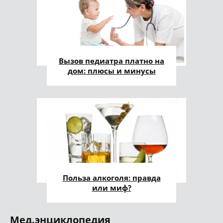
Вызов педиатра платно на
дом: плюсы и минусы
Польза алкоголя: правда
или миф?
Мед.энциклопедия