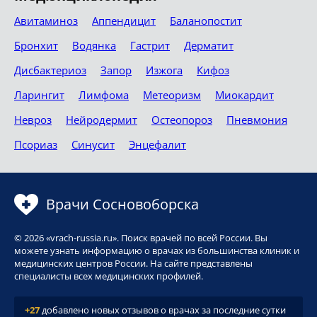
Авитаминоз
Аппендицит
Баланопостит
Бронхит
Водянка
Гастрит
Дерматит
Дисбактериоз
Запор
Изжога
Кифоз
Ларингит
Лимфома
Метеоризм
Миокардит
Невроз
Нейродермит
Остеопороз
Пневмония
Псориаз
Синусит
Энцефалит
Врачи Сосновоборска
© 2026 «vrach-russia.ru». Поиск врачей по всей России. Вы
можете узнать информацию о врачах из большинства клиник и
медицинских центров России. На сайте представлены
специалисты всех медицинских профилей.
+27
добавлено новых отзывов о врачах за последние сутки