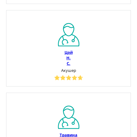
Цой
Н.
С.
Акушер
Травина