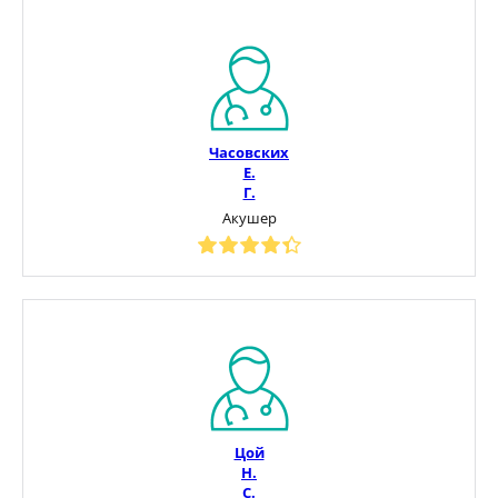
Часовских
Е.
Г.
Акушер
Цой
Н.
С.