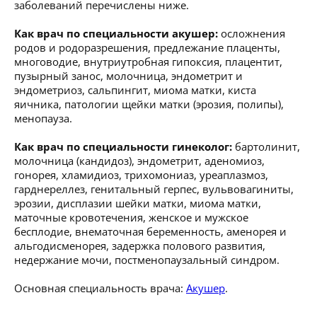
заболеваний перечислены ниже.
Как врач по специальности акушер:
осложнения
родов и родоразрешения, предлежание плаценты,
многоводие, внутриутробная гипоксия, плацентит,
пузырный занос, молочница, эндометрит и
эндометриоз, сальпингит, миома матки, киста
яичника, патологии щейки матки (эрозия, полипы),
менопауза.
Как врач по специальности гинеколог:
бартолинит,
молочница (кандидоз), эндометрит, аденомиоз,
гонорея, хламидиоз, трихомониаз, уреаплазмоз,
гарднереллез, генитальный герпес, вульвовагиниты,
эрозии, дисплазии шейки матки, миома матки,
маточные кровотечения, женское и мужское
бесплодие, внематочная беременность, аменорея и
альгодисменорея, задержка полового развития,
недержание мочи, постменопаузальный синдром.
Основная специальность врача:
Акушер
.