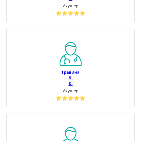
Акушер
Травина
Л.
К.
Акушер