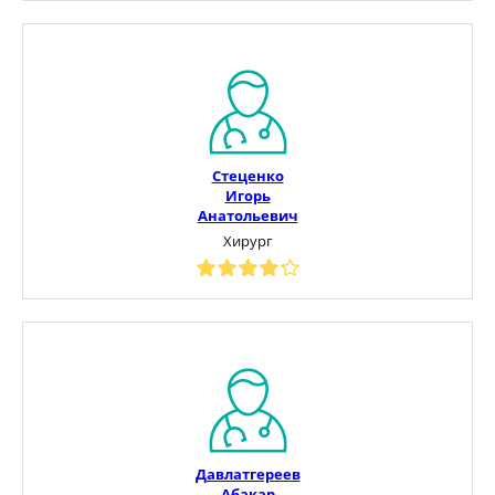
Стеценко
Игорь
Анатольевич
Хирург
Давлатгереев
Абакар