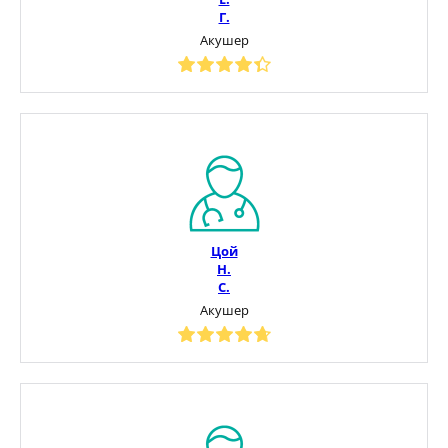
Г.
Акушер
Цой
Н.
С.
Акушер