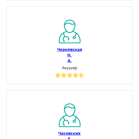
Чернявская
Н.
А.
Акушер
Часовских
Е.