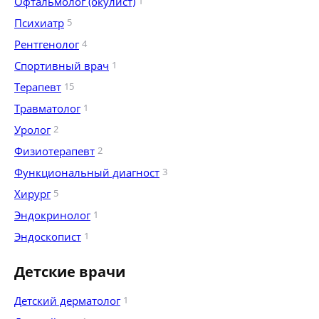
Офтальмолог (окулист)
1
Психиатр
5
Рентгенолог
4
Спортивный врач
1
Терапевт
15
Травматолог
1
Уролог
2
Физиотерапевт
2
Функциональный диагност
3
Хирург
5
Эндокринолог
1
Эндоскопист
1
Детские врачи
Детский дерматолог
1