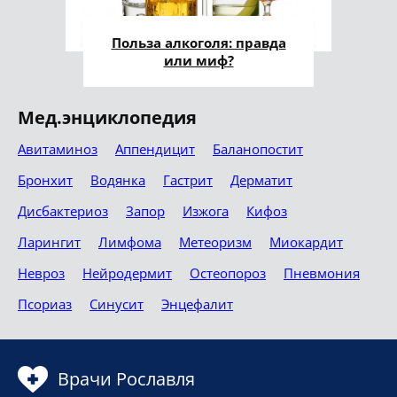
Польза алкоголя: правда
или миф?
Мед.энциклопедия
Авитаминоз
Аппендицит
Баланопостит
Бронхит
Водянка
Гастрит
Дерматит
Дисбактериоз
Запор
Изжога
Кифоз
Ларингит
Лимфома
Метеоризм
Миокардит
Невроз
Нейродермит
Остеопороз
Пневмония
Псориаз
Синусит
Энцефалит
Врачи Рославля