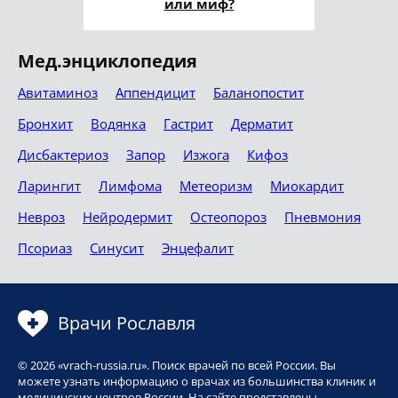
или миф?
Мед.энциклопедия
Авитаминоз
Аппендицит
Баланопостит
Бронхит
Водянка
Гастрит
Дерматит
Дисбактериоз
Запор
Изжога
Кифоз
Ларингит
Лимфома
Метеоризм
Миокардит
Невроз
Нейродермит
Остеопороз
Пневмония
Псориаз
Синусит
Энцефалит
Врачи Рославля
© 2026 «vrach-russia.ru». Поиск врачей по всей России. Вы
можете узнать информацию о врачах из большинства клиник и
медицинских центров России. На сайте представлены