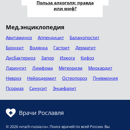
Польза алкоголя: правда
или миф?
Мед.энциклопедия
Авитаминоз
Аппендицит
Баланопостит
Бронхит
Водянка
Гастрит
Дерматит
Дисбактериоз
Запор
Изжога
Кифоз
Ларингит
Лимфома
Метеоризм
Миокардит
Невроз
Нейродермит
Остеопороз
Пневмония
Псориаз
Синусит
Энцефалит
Врачи Рославля
© 2026 «vrach-russia.ru». Поиск врачей по всей России. Вы