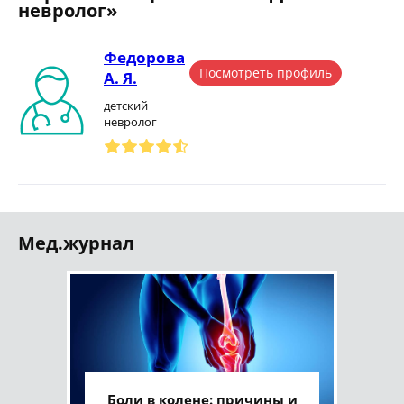
невролог»
Федорова
Посмотреть профиль
А. Я.
детский
невролог
Мед.журнал
Боли в колене: причины и