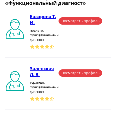
«Функциональный диагност»
Базарова Т.
Посмотреть профиль
И.
педиатр,
функциональный
диагност
Заленская
Посмотреть профиль
Л. В.
терапевт,
функциональный
диагност