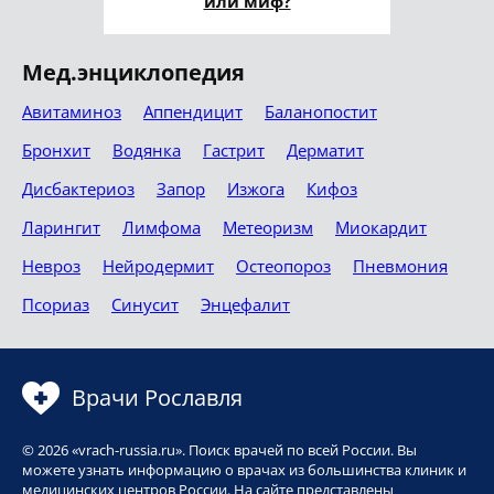
или миф?
Мед.энциклопедия
Авитаминоз
Аппендицит
Баланопостит
Бронхит
Водянка
Гастрит
Дерматит
Дисбактериоз
Запор
Изжога
Кифоз
Ларингит
Лимфома
Метеоризм
Миокардит
Невроз
Нейродермит
Остеопороз
Пневмония
Псориаз
Синусит
Энцефалит
Врачи Рославля
© 2026 «vrach-russia.ru». Поиск врачей по всей России. Вы
можете узнать информацию о врачах из большинства клиник и
медицинских центров России. На сайте представлены