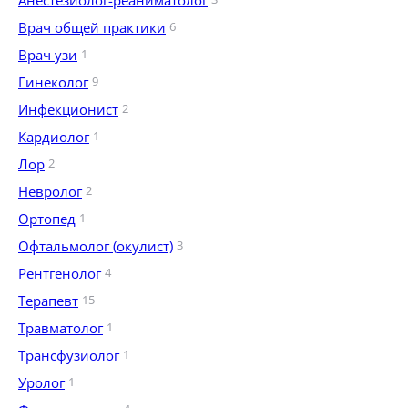
Анестезиолог-реаниматолог
Врач общей практики
6
Врач узи
1
Гинеколог
9
Инфекционист
2
Кардиолог
1
Лор
2
Невролог
2
Ортопед
1
Офтальмолог (окулист)
3
Рентгенолог
4
Терапевт
15
Травматолог
1
Трансфузиолог
1
Уролог
1