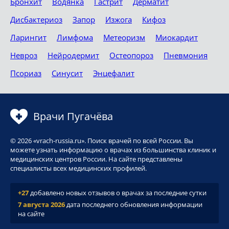
Бронхит
Водянка
Гастрит
Дерматит
Дисбактериоз
Запор
Изжога
Кифоз
Ларингит
Лимфома
Метеоризм
Миокардит
Невроз
Нейродермит
Остеопороз
Пневмония
Псориаз
Синусит
Энцефалит
Врачи Пугачёва
© 2026 «vrach-russia.ru». Поиск врачей по всей России. Вы
можете узнать информацию о врачах из большинства клиник и
медицинских центров России. На сайте представлены
специалисты всех медицинских профилей.
+27
добавлено новых отзывов о врачах за последние сутки
7 августа 2026
дата последнего обновления информации
на сайте