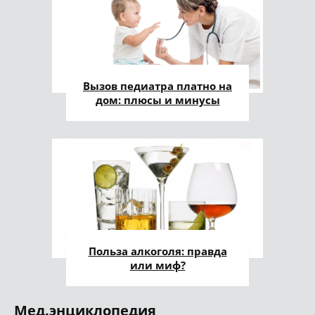
Вызов педиатра платно на
дом: плюсы и минусы
Польза алкоголя: правда
или миф?
Мед.энциклопедия