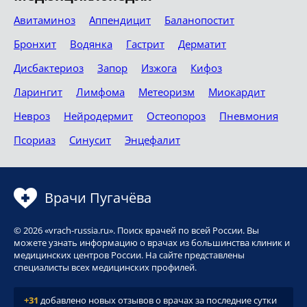
Авитаминоз
Аппендицит
Баланопостит
Бронхит
Водянка
Гастрит
Дерматит
Дисбактериоз
Запор
Изжога
Кифоз
Ларингит
Лимфома
Метеоризм
Миокардит
Невроз
Нейродермит
Остеопороз
Пневмония
Псориаз
Синусит
Энцефалит
Врачи Пугачёва
© 2026 «vrach-russia.ru». Поиск врачей по всей России. Вы
можете узнать информацию о врачах из большинства клиник и
медицинских центров России. На сайте представлены
специалисты всех медицинских профилей.
+31
добавлено новых отзывов о врачах за последние сутки