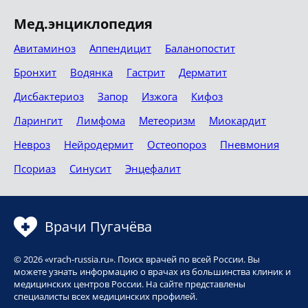
Мед.энциклопедия
Авитаминоз
Аппендицит
Баланопостит
Бронхит
Водянка
Гастрит
Дерматит
Дисбактериоз
Запор
Изжога
Кифоз
Ларингит
Лимфома
Метеоризм
Миокардит
Невроз
Нейродермит
Остеопороз
Пневмония
Псориаз
Синусит
Энцефалит
Врачи Пугачёва
© 2026 «vrach-russia.ru». Поиск врачей по всей России. Вы
можете узнать информацию о врачах из большинства клиник и
медицинских центров России. На сайте представлены
специалисты всех медицинских профилей.