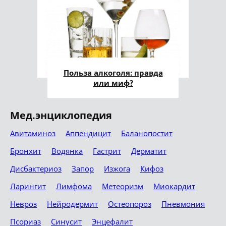
Польза алкоголя: правда
или миф?
Мед.энциклопедия
Авитаминоз
Аппендицит
Баланопостит
Бронхит
Водянка
Гастрит
Дерматит
Дисбактериоз
Запор
Изжога
Кифоз
Ларингит
Лимфома
Метеоризм
Миокардит
Невроз
Нейродермит
Остеопороз
Пневмония
Псориаз
Синусит
Энцефалит