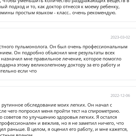
е, чтобы уменьшить количество раздражающих веществ в
й подход и то, как доктор отнесся к моему ребенку,
рмины простым языком - класс.. очень рекомендую.
2023-03-02
естного пульмонолога. Он был очень профессиональным
нием. Он подробно объяснил мне результаты всех
е назначил мне правильное лечение, которое помогло
одарна этому великолепному доктору за его работу и
ательно если что
2022-12-06
 рутинное обследование моих легких. Он начал с
ле чего попросил меня пройти тест на спирометрию.
о советов по улучшению здоровья легких. Я остался
рофессионален и вежлив, но я не заметил ничего, что
дел раньше. В целом, я оценил его работу, и мне кажется,
естным врачом.