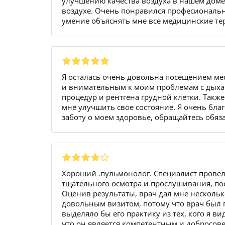
улучшению качества воздуха в нашем дом
воздухе. Очень понравился професиональны
умение объяснять мне все медицинские те
Я осталась очень довольна посещением м
и внимательным к моим проблемам с дыха
процедур и рентгена грудной клетки. Такж
мне улучшить свое состояние. Я очень благ
заботу о моем здоровье, обращайтесь обяз
Хороший .пульмонолог. Специалист провел
тщательного осмотра и прослушивания, пос
Оценив результаты, врач дал мне нескольк
довольным визитом, потому что врач был п
выделяло бы его практику из тех, кого я ви
что он является компетентным и добросов