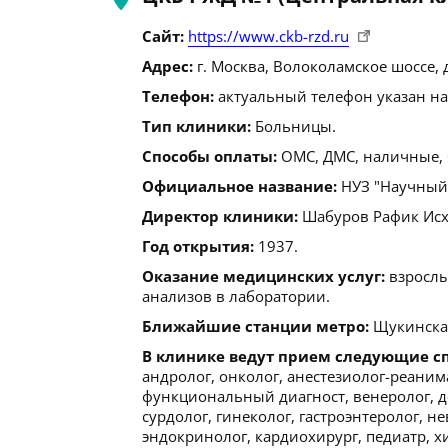
Сайт:
https://www.ckb-rzd.ru
Адрес:
г. Москва, Волоколамское шоссе, д
Телефон:
актуальный телефон указан на
Тип клиники:
Больницы.
Способы оплаты:
ОМС, ДМС, наличные, 
Официальное название:
НУЗ "Научный 
Директор клиники:
Шабуров Рафик Исх
Год открытия:
1937.
Оказание медицинских услуг:
взрослы
анализов в лаборатории.
Ближайшие станции метро:
Щукинская
В клинике ведут прием следующие с
андролог, онколог, анестезиолог-реанима
функциональный диагност, венеролог, де
сурдолог, гинеколог, гастроэнтеролог, н
эндокринолог, кардиохирург, педиатр, х