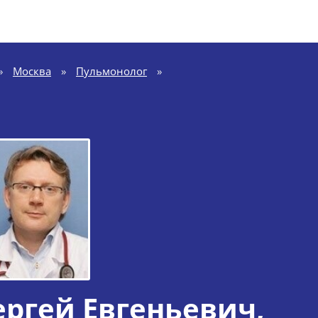
»
Москва
»
Пульмонолог
»
ргей Евгеньевич
,