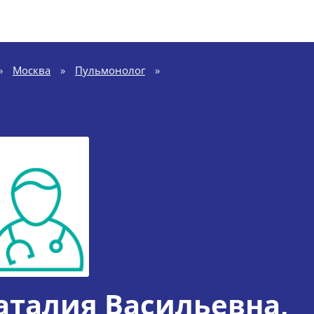
»
Москва
»
Пульмонолог
»
талия Васильевна
,