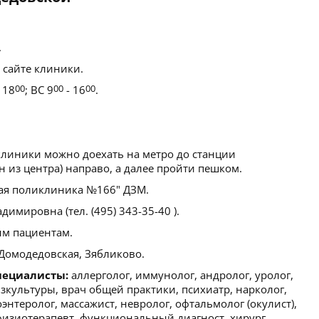
.
 сайте клиники.
 18
00
; ВС 9
00
- 16
00
.
клиники можно доехать на метро до станции
 из центра) направо, а далее пройти пешком.
ая поликлиника №166" ДЗМ.
имировна (тел. (495) 343-35-40 ).
м пациентам.
Домодедовская, Зябликово.
пециалисты:
аллерголог, иммунолог, андролог, уролог,
зкультуры, врач общей практики, психиатр, нарколог,
роэнтеролог, массажист, невролог, офтальмолог (окулист),
физиотерапевт, функциональный диагност, хирург,