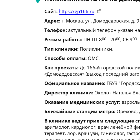
Сайт:
https://gp166.ru
Адрес:
г. Москва, ул. Домодедовская, д. 9
Телефон:
актуальный телефон указан на
Режим работы:
ПН-ПТ 8
00
- 20
00
; СБ 9
00
-
Тип клиники:
Поликлиники.
Способы оплаты:
ОМС.
Как проехать:
До 166-й городской поли
«Домодедовская» (выход последний вагон
Официальное название:
ГБУЗ "Городск
Директор клиники:
Околот Наталья Влад
Оказание медицинских услуг:
взрослы
Ближайшие станции метро:
Орехово, 
В клинике ведут прием следующие с
аритмолог, кардиолог, врач лечебной фи
терапевт, лор, врач узи, гинеколог, гаст
пульмонолог, ревматолог, рентгенолог, 