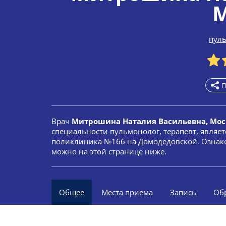
М
пул
П
Врач
Митрошина Наталия Васильевна, Мос
специальности пульмонолог, терапевт, являе
поликлиника №166 на Домодедовской. Ознако
можно на этой странице ниже.
Общее
Места приема
Запись
Об