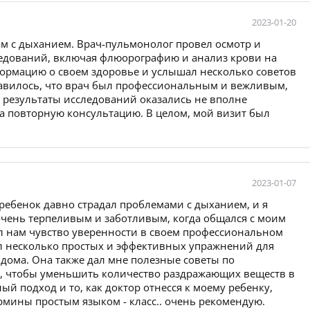
2023-01-20
м с дыханием. Врач-пульмонолог провел осмотр и
едований, включая флюорографию и анализ крови на
формацию о своем здоровье и услышал несколько советов
авилось, что врач был профессиональным и вежливым,
 результаты исследований оказались не вполне
а повторную консультацию. В целом, мой визит был
2023-01-07
 ребенок давно страдал проблемами с дыханием, и я
очень терпеливым и заботливым, когда общался с моим
л нам чувство уверенности в своем профессиональном
ал несколько простых и эффективных упражнений для
 дома. Она также дал мне полезные советы по
е, чтобы уменьшить количество раздражающих веществ в
й подход и то, как доктор отнесся к моему ребенку,
рмины простым языком - класс.. очень рекомендую.