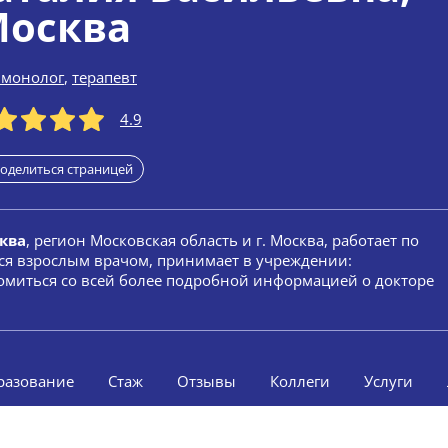
осква
ьмонолог
,
терапевт
4.9
оделиться страницей
ква
, регион Московская область и г. Москва, работает по
тся взрослым врачом, принимает в учреждении:
миться со всей более подробной информацией о докторе
разование
Стаж
Отзывы
Коллеги
Услуги