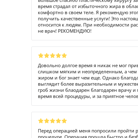
Большое спасибо пластическому хирургу за
время страдал от избыточного жира в облас
комфортно в своем теле. Я рекомендую этог
получить качественные услуги! Это настоящ
относится к людям. При необходимости рас
не врач! РЕКОМЕНДУЮ!
Довольно долгое время я никак не мог при
слишком мягким и неопределенным, а чем 
жиром и бог знает чем еще. Однако благод
выглядит более выразительным и мужествен
гроб жизни блаодарен благодарен врачу и 
время всей процедуры, и за приятное чело
Перед операцией меня попросили пройти ряд
процедуре. Операция прошла быстро и без