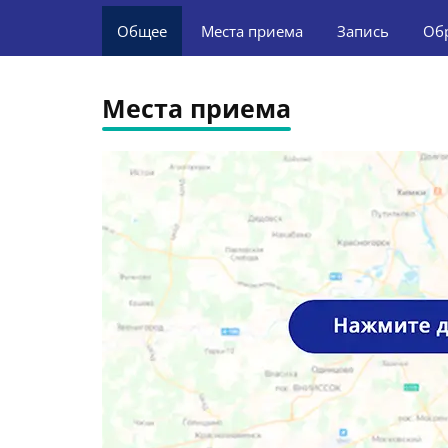
Общее
Места приема
Запись
Об
Места приема