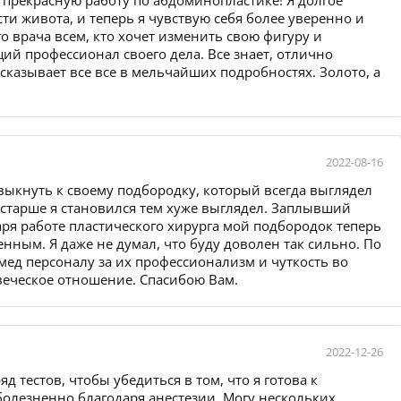
 прекрасную работу по абдоминопластике! Я долгое
ти живота, и теперь я чувствую себя более уверенно и
о врача всем, кто хочет изменить свою фигуру и
ий профессионал своего дела. Все знает, отлично
сказывает все все в мельчайших подробностях. Золото, а
2022-08-16
выкнуть к своему подбородку, который всегда выглядел
старше я становился тем хуже выглядел. Заплывший
аря работе пластического хирурга мой подбородок теперь
ным. Я даже не думал, что буду доволен так сильно. По
мед персоналу за их профессионализм и чуткость во
веческое отношение. Спасибою Вам.
2022-12-26
 тестов, чтобы убедиться в том, что я готова к
болезненно благодаря анестезии. Могу нескольких