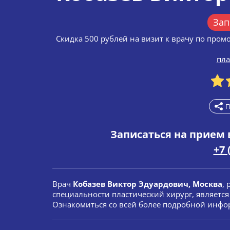
Зап
Скидка 500 рублей на визит к врачу по пром
пла
П
Записаться на прием 
+7 
Врач
Кобазев Виктор Эдуардович, Москва
,
специальности пластический хирург, являетс
Ознакомиться со всей более подробной инфор