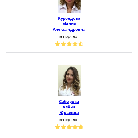
Куроедова
Мария
Александровна
венеролог
Сабирова
Алёна
Юрьевна
венеролог