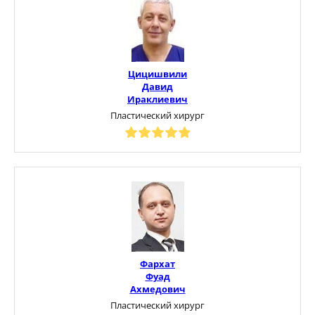
Цицишвили
Давид
Ираклиевич
Пластический хирург
Фархат
Фуад
Ахмедович
Пластический хирург