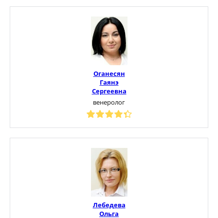
Оганесян
Гаянэ
Сергеевна
венеролог
Лебедева
Ольга