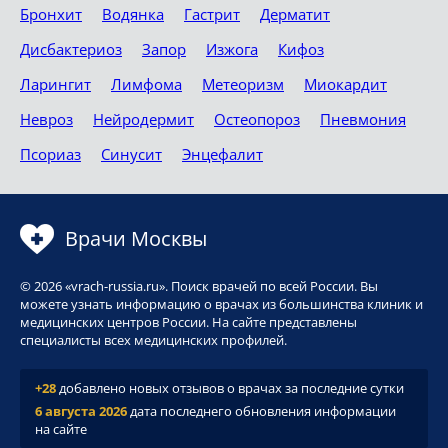
Бронхит
Водянка
Гастрит
Дерматит
Дисбактериоз
Запор
Изжога
Кифоз
Ларингит
Лимфома
Метеоризм
Миокардит
Невроз
Нейродермит
Остеопороз
Пневмония
Псориаз
Синусит
Энцефалит
Врачи Москвы
© 2026 «vrach-russia.ru». Поиск врачей по всей России. Вы
можете узнать информацию о врачах из большинства клиник и
медицинских центров России. На сайте представлены
специалисты всех медицинских профилей.
+28
добавлено новых отзывов о врачах за последние сутки
6 августа 2026
дата последнего обновления информации
на сайте