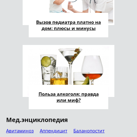
Вызов педиатра платно на
дом: плюсы и минусы
Польза алкоголя: правда
или миф?
Мед.энциклопедия
Авитаминоз
Аппендицит
Баланопостит