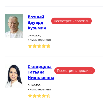
Возный
Посмотреть профиль
Эдуард
Кузьмич
онколог,
химиотерапевт
Скворцова
Посмотреть профиль
Татьяна
Николаевна
онколог,
химиотерапевт