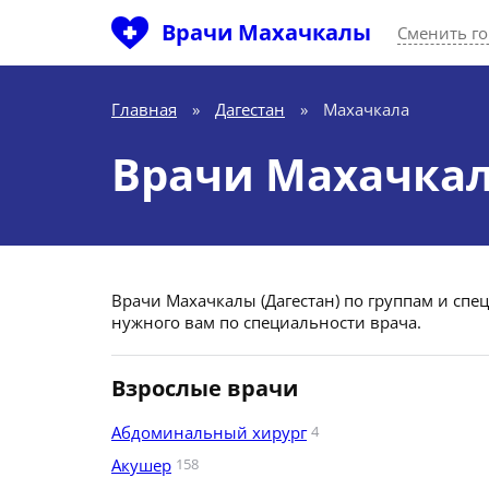
Врачи Махачкалы
Сменить г
Главная
»
Дагестан
»
Махачкала
Врачи Махачка
Врачи Махачкалы (Дагестан) по группам и спе
нужного вам по специальности врача.
Взрослые врачи
Абдоминальный хирург
4
Акушер
158