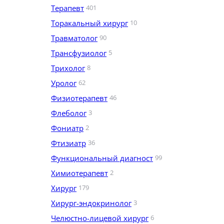
Терапевт
401
Торакальный хирург
10
Травматолог
90
Трансфузиолог
5
Трихолог
8
Уролог
62
Физиотерапевт
46
Флеболог
3
Фониатр
2
Фтизиатр
36
Функциональный диагност
99
Химиотерапевт
2
Хирург
179
Хирург-эндокринолог
3
Челюстно-лицевой хирург
6