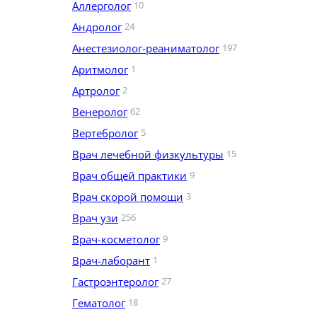
Аллерголог
10
Андролог
24
Анестезиолог-реаниматолог
197
Аритмолог
1
Артролог
2
Венеролог
62
Вертебролог
5
Врач лечебной физкультуры
15
Врач общей практики
9
Врач скорой помощи
3
Врач узи
256
Врач-косметолог
9
Врач-лаборант
1
Гастроэнтеролог
27
Гематолог
18