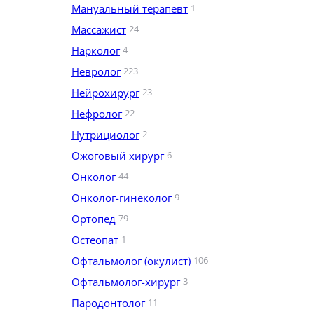
Мануальный терапевт
1
Массажист
24
Нарколог
4
Невролог
223
Нейрохирург
23
Нефролог
22
Нутрициолог
2
Ожоговый хирург
6
Онколог
44
Онколог-гинеколог
9
Ортопед
79
Остеопат
1
Офтальмолог (окулист)
106
Офтальмолог-хирург
3
Пародонтолог
11