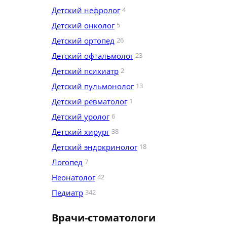
Детский нефролог
4
Детский онколог
5
Детский ортопед
26
Детский офтальмолог
23
Детский психиатр
2
Детский пульмонолог
13
Детский ревматолог
1
Детский уролог
6
Детский хирург
38
Детский эндокринолог
18
Логопед
7
Неонатолог
42
Педиатр
342
Врачи-стоматологи