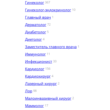
Гинеколог
367
Гинеколог-эндокринолог
10
Главный врач
1
Дерматолог
72
Диабетолог
5
Диетолог
4
Заместитель главного врача
1
Иммунолог
11
Инфекционист
33
Кардиолог
156
Кардиохирург
4
Лазерный хирург
2
Лор
98
Малоинвазивный хирург
2
Маммолог
17