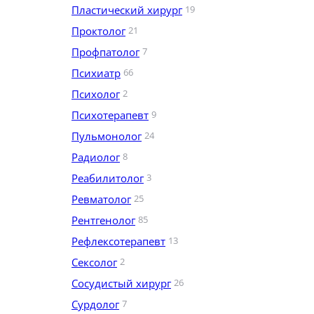
Пластический хирург
19
Проктолог
21
Профпатолог
7
Психиатр
66
Психолог
2
Психотерапевт
9
Пульмонолог
24
Радиолог
8
Реабилитолог
3
Ревматолог
25
Рентгенолог
85
Рефлексотерапевт
13
Сексолог
2
Сосудистый хирург
26
Сурдолог
7