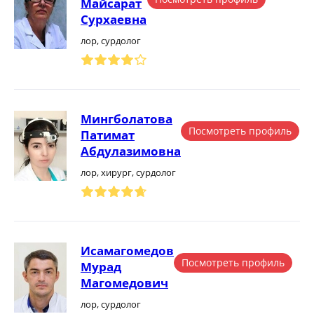
Майсарат
Сурхаевна
лор, сурдолог
Мингболатова
Посмотреть профиль
Патимат
Абдулазимовна
лор, хирург, сурдолог
Исамагомедов
Посмотреть профиль
Мурад
Магомедович
лор, сурдолог