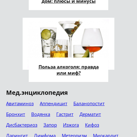
дом: плюсы и минусы
Польза алкоголя: правда
или миф?
Мед.энциклопедия
Авитаминоз
Аппендицит
Баланопостит
Бронхит
Водянка
Гастрит
Дерматит
Дисбактериоз
Запор
Изжога
Кифоз
Ларингит
Лимфома
Метеоризм
Миокардит