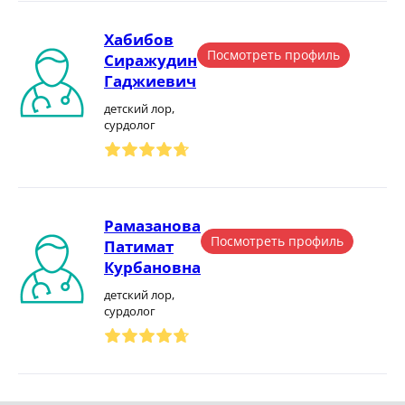
Хабибов
Посмотреть профиль
Сиражудин
Гаджиевич
детский лор,
сурдолог
Рамазанова
Посмотреть профиль
Патимат
Курбановна
детский лор,
сурдолог