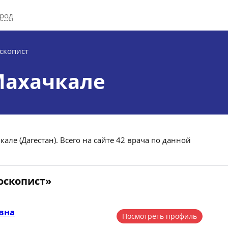
ород
скопист
Махачкале
але (Дагестан). Всего на сайте 42 врача по данной
оскопист»
вна
Посмотреть профиль