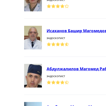
Исаханов Башир Магомедо
эндоскопист
Абдулжалилов Магомед Ра
эндоскопист