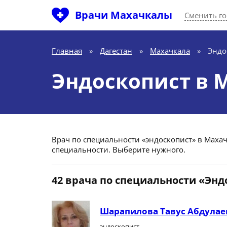
Врачи Махачкалы
Сменить г
Главная
»
Дагестан
»
Махачкала
»
Эндо
Эндоскопист в 
Врач по специальности «эндоскопист» в Махачк
специальности. Выберите нужного.
42 врача по специальности «Энд
Шарапилова Тавус Абдулае
эндоскопист