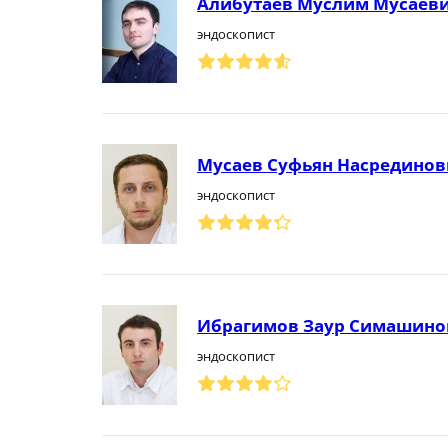
Алибутаев Муслим Мусаев
эндоскопист
Мусаев Суфьян Насредино
эндоскопист
Ибрагимов Заур Симашино
эндоскопист