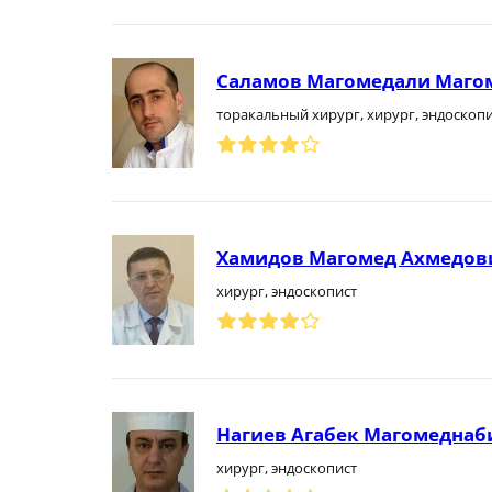
Саламов Магомедали Маго
торакальный хирург, хирург, эндоскоп
Хамидов Магомед Ахмедов
хирург, эндоскопист
Нагиев Агабек Магомеднаб
хирург, эндоскопист