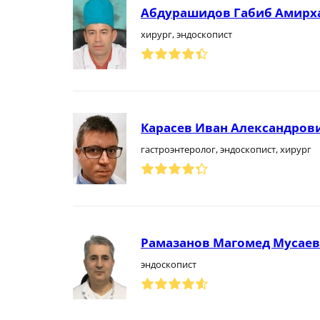
Абдурашидов Габиб Амирх
хирург, эндоскопист
Карасев Иван Александров
гастроэнтеролог, эндоскопист, хирург
Рамазанов Магомед Мусае
эндоскопист