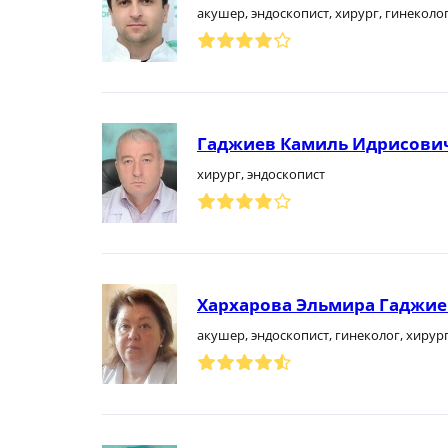
акушер, эндоскопист, хирург, гинеколо
Гаджиев Камиль Идрисови
хирург, эндоскопист
Хархарова Эльмира Гаджие
акушер, эндоскопист, гинеколог, хирур