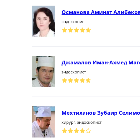
Османова Аминат Алибеко
эндоскопист
Джамалов Иман-Ахмед Ма
эндоскопист
Мехтиханов Зубаир Селим
хирург, эндоскопист