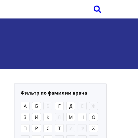
Фильтр по фамилии врача
А
Б
В
Г
Д
Е
Ж
З
И
К
Л
М
Н
О
П
Р
С
Т
У
Ф
Х