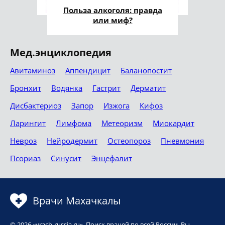
Польза алкоголя: правда
или миф?
Мед.энциклопедия
Авитаминоз
Аппендицит
Баланопостит
Бронхит
Водянка
Гастрит
Дерматит
Дисбактериоз
Запор
Изжога
Кифоз
Ларингит
Лимфома
Метеоризм
Миокардит
Невроз
Нейродермит
Остеопороз
Пневмония
Псориаз
Синусит
Энцефалит
Врачи Махачкалы
© 2026 «vrach-russia.ru». Поиск врачей по всей России. Вы