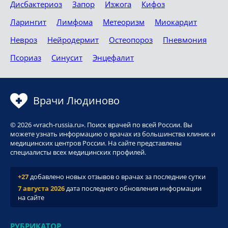
Дисбактериоз
Запор
Изжога
Кифоз
Ларингит
Лимфома
Метеоризм
Миокардит
Невроз
Нейродермит
Остеопороз
Пневмония
Псориаз
Синусит
Энцефалит
Врачи Людиново
© 2026 «vrach-russia.ru». Поиск врачей по всей России. Вы
можете узнать информацию о врачах из большинства клиник и
медицинских центров России. На сайте представлены
специалисты всех медицинских профилей.
+27
добавлено новых отзывов о врачах за последние сутки
7 августа 2026
дата последнего обновления информации
на сайте
РУБРИКАТОР