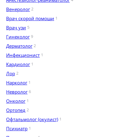
Анестезиолог-реаниматолог
Венеролог
2
Врач скорой помощи
1
Врач узи
5
Гинеколог
9
Дерматолог
2
Инфекционист
1
Кардиолог
1
Лор
2
Нарколог
1
Невролог
6
Онколог
1
Ортопед
2
Офтальмолог (окулист)
1
Психиатр
1