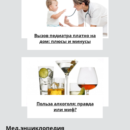
Вызов педиатра платно на
дом: плюсы и минусы
Польза алкоголя: правда
или миф?
Мед.энциклопедия