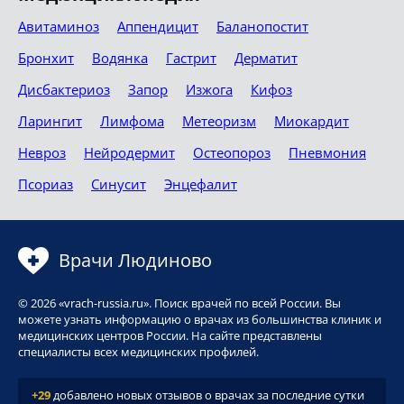
Авитаминоз
Аппендицит
Баланопостит
Бронхит
Водянка
Гастрит
Дерматит
Дисбактериоз
Запор
Изжога
Кифоз
Ларингит
Лимфома
Метеоризм
Миокардит
Невроз
Нейродермит
Остеопороз
Пневмония
Псориаз
Синусит
Энцефалит
Врачи Людиново
© 2026 «vrach-russia.ru». Поиск врачей по всей России. Вы
можете узнать информацию о врачах из большинства клиник и
медицинских центров России. На сайте представлены
специалисты всех медицинских профилей.
+29
добавлено новых отзывов о врачах за последние сутки