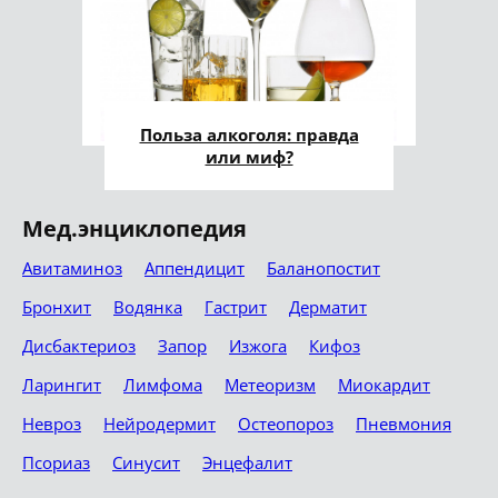
Польза алкоголя: правда
или миф?
Мед.энциклопедия
Авитаминоз
Аппендицит
Баланопостит
Бронхит
Водянка
Гастрит
Дерматит
Дисбактериоз
Запор
Изжога
Кифоз
Ларингит
Лимфома
Метеоризм
Миокардит
Невроз
Нейродермит
Остеопороз
Пневмония
Псориаз
Синусит
Энцефалит