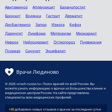
Авитаминоз
Аппендицит
Баланопостит
Бронхит
Водянка
Гастрит
Дерматит
Дисбактериоз
Запор
Изжога
Кифоз
Ларингит
Лимфома
Метеоризм
Миокардит
Невроз
Нейродермит
Остеопороз
Пневмония
Псориаз
Синусит
Энцефалит
Врачи Людиново
© 2026 «vrach-russia.ru». Поиск врачей по всей России. Вы
можете узнать информацию о врачах из большинства клиник и
медицинских центров России. На сайте представлены
специалисты всех медицинских профилей.
+30
добавлено новых отзывов о врачах за последние сутки