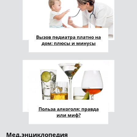
Вызов педиатра платно на
дом: плюсы и минусы
Польза алкоголя: правда
или миф?
Мед.энциклопедия