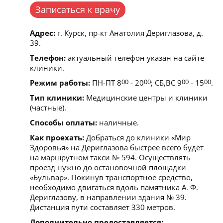
Записаться к врачу
Адрес:
г. Курск, пр-кт Анатолия Дериглазова, д.
39.
Телефон:
актуальный телефон указан на сайте
клиники.
Режим работы:
ПН-ПТ 8
00
- 20
00
; СБ,ВС 9
00
- 15
00
.
Тип клиники:
Медицинские центры и клиники
(частные).
Способы оплаты:
наличные.
Как проехать:
Добраться до клиники «Мир
Здоровья» на Дериглазова быстрее всего будет
на маршрутном такси № 594. Осуществлять
проезд нужно до остановочной площадки
«Бульвар». Покинув транспортное средство,
необходимо двигаться вдоль памятника А. Ф.
Дериглазову, в направлении здания № 39.
Дистанция пути составляет 330 метров.
Дополнительно предоставляется: