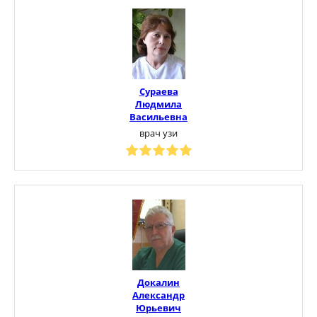
Сураева
Людмила
Васильевна
врач узи
Докалин
Александр
Юрьевич