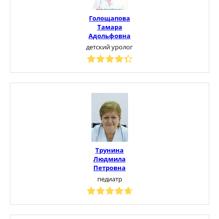
Голощапова
Тамара
Адольфовна
детский уролог
Трунина
Людмила
Петровна
педиатр