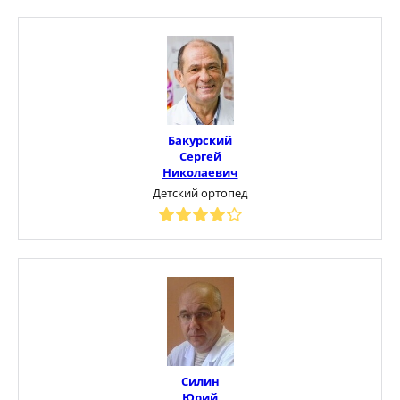
Бакурский
Сергей
Николаевич
Детский ортопед
Силин
Юрий