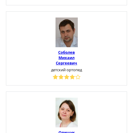
Соболев
Михаил
Сергеевич
детский ортопед
Олищук