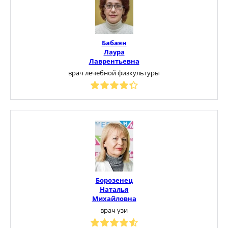
Бабаян
Лаура
Лаврентьевна
врач лечебной физкультуры
Борозенец
Наталья
Михайловна
врач узи