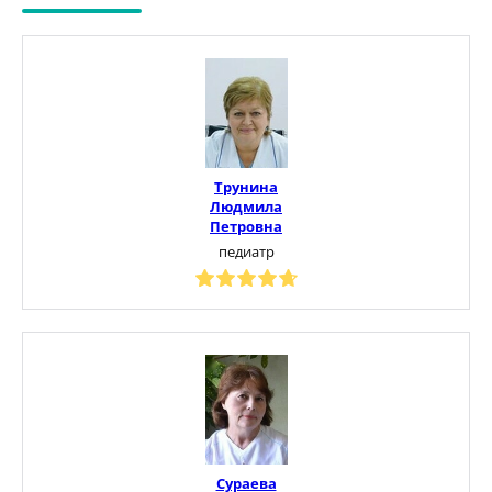
Трунина
Людмила
Петровна
педиатр
Сураева