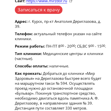
Сайт:
https://www.mirzdor.ru
Записаться к врачу
Адрес:
г. Курск, пр-кт Анатолия Дериглазова, д.
39.
Телефон:
актуальный телефон указан на сайте
клиники.
Режим работы:
ПН-ПТ 8
00
- 20
00
; СБ,ВС 9
00
- 15
00
.
Тип клиники:
Медицинские центры и клиники
(частные).
Способы оплаты:
наличные.
Как проехать:
Добраться до клиники «Мир
Здоровья» на Дериглазова быстрее всего будет
на маршрутном такси № 594. Осуществлять
проезд нужно до остановочной площадки
«Бульвар». Покинув транспортное средство,
необходимо двигаться вдоль памятника А. Ф.
Дериглазову, в направлении здания № 39.
Дистанция пути составляет 330 метров.