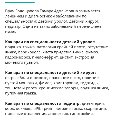
Врач Голощапова Тамара Адольфовна занимается
лечением и диагностикой заболеваний по
специальностям: детский уролог, детский хирург,
педиатр. Одни из таких заболеваний перечислены
ниже.
Как врач по специальности детский уролог:
водянка, грыжа, патология крайней плоти, отсутствие
яичка, варикоцеле, киста придатка яичка, фимоз,
гидронефроз, пиелонефрит, цистит, экстрофия
мочевого пузыря.
Как врач по специальности детский хирург:
острые боли в животе, врастание ногтя, наличие
пустой мошонки, фимоз, крипторхизм, гидатиды,
тошнота и рвота, хронические запоры, водянка яичка,
пупочная грыжа.
Как врач по специальности педиатр:
дизентерия,
корь, коклюш, оРЗ, грипп, ветряная оспа, скарлатина,
пищевые отравления, анорексия, гипотрофия,