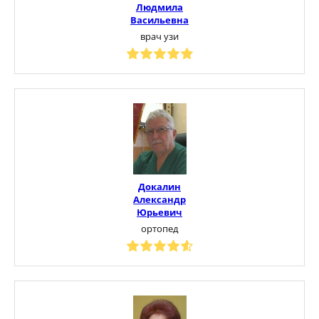
Людмила
Васильевна
врач узи
Докалин
Александр
Юрьевич
ортопед