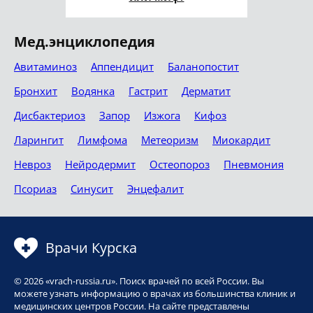
Мед.энциклопедия
Авитаминоз
Аппендицит
Баланопостит
Бронхит
Водянка
Гастрит
Дерматит
Дисбактериоз
Запор
Изжога
Кифоз
Ларингит
Лимфома
Метеоризм
Миокардит
Невроз
Нейродермит
Остеопороз
Пневмония
Псориаз
Синусит
Энцефалит
Врачи Курска
© 2026 «vrach-russia.ru». Поиск врачей по всей России. Вы
можете узнать информацию о врачах из большинства клиник и
медицинских центров России. На сайте представлены