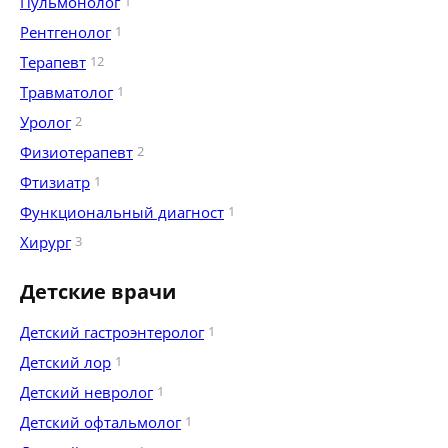
Пульмонолог
1
Рентгенолог
1
Терапевт
12
Травматолог
1
Уролог
2
Физиотерапевт
2
Фтизиатр
1
Функциональный диагност
1
Хирург
3
Детские врачи
Детский гастроэнтеролог
1
Детский лор
1
Детский невролог
1
Детский офтальмолог
1