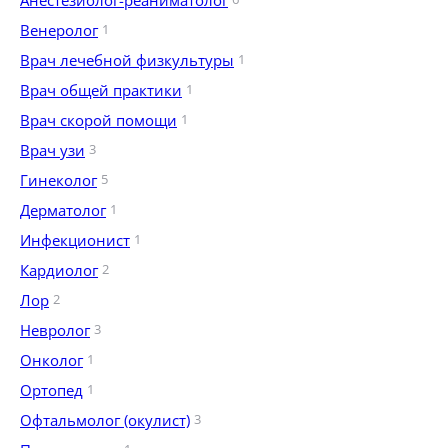
Анестезиолог-реаниматолог
Венеролог
1
Врач лечебной физкультуры
1
Врач общей практики
1
Врач скорой помощи
1
Врач узи
3
Гинеколог
5
Дерматолог
1
Инфекционист
1
Кардиолог
2
Лор
2
Невролог
3
Онколог
1
Ортопед
1
Офтальмолог (окулист)
3