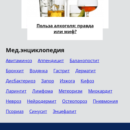
Польза алкоголя: правда
или миф?
Мед.энциклопедия
Авитаминоз
Аппендицит
Баланопостит
Бронхит
Водянка
Гастрит
Дерматит
Дисбактериоз
Запор
Изжога
Кифоз
Ларингит
Лимфома
Метеоризм
Миокардит
Невроз
Нейродермит
Остеопороз
Пневмония
Псориаз
Синусит
Энцефалит