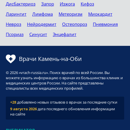
Дисбактериоз
Запор
Изжога
Кифоз
Ларингит
Лимфома
Метеоризм
Миокардит
Невроз
Нейродермит
Остеопороз
Пневмония
Псориаз
Синусит
Энцефалит
Врачи Камень-на-Оби
© 2026 «vrach-russia.ru». Поиск врачей по всей России. Вы
можете узнать информацию о врачах из большинства клиник и
медицинских центров России. На сайте представлены
специалисты всех медицинских профилей.
+28
добавлено новых отзывов о врачах за последние сутки
9 августа 2026
дата последнего обновления информации
на сайте