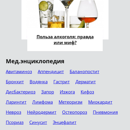
Польза алкоголя: правда
или миф?
Мед.энциклопедия
Авитаминоз
Аппендицит
Баланопостит
Бронхит
Водянка
Гастрит
Дерматит
Дисбактериоз
Запор
Изжога
Кифоз
Ларингит
Лимфома
Метеоризм
Миокардит
Невроз
Нейродермит
Остеопороз
Пневмония
Псориаз
Синусит
Энцефалит