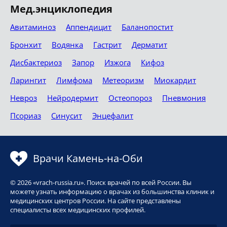
Мед.энциклопедия
Авитаминоз
Аппендицит
Баланопостит
Бронхит
Водянка
Гастрит
Дерматит
Дисбактериоз
Запор
Изжога
Кифоз
Ларингит
Лимфома
Метеоризм
Миокардит
Невроз
Нейродермит
Остеопороз
Пневмония
Псориаз
Синусит
Энцефалит
Врачи Камень-на-Оби
© 2026 «vrach-russia.ru». Поиск врачей по всей России. Вы
можете узнать информацию о врачах из большинства клиник и
медицинских центров России. На сайте представлены
специалисты всех медицинских профилей.