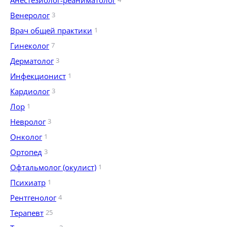
Анестезиолог-реаниматолог
Венеролог
3
Врач общей практики
1
Гинеколог
7
Дерматолог
3
Инфекционист
1
Кардиолог
3
Лор
1
Невролог
3
Онколог
1
Ортопед
3
Офтальмолог (окулист)
1
Психиатр
1
Рентгенолог
4
Терапевт
25