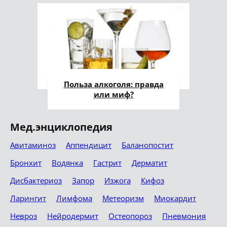
Польза алкоголя: правда
или миф?
Мед.энциклопедия
Авитаминоз
Аппендицит
Баланопостит
Бронхит
Водянка
Гастрит
Дерматит
Дисбактериоз
Запор
Изжога
Кифоз
Ларингит
Лимфома
Метеоризм
Миокардит
Невроз
Нейродермит
Остеопороз
Пневмония