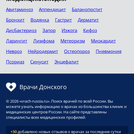
Авитаминоз
Аппендицит
Баланопостит
Бронхит
Водянка
Гастрит
Дерматит
Дисбактериоз
Запор
Изжога
Кифоз
Ларингит
Лимфома
Метеоризм
Миокардит
Невроз
Нейродермит
Остеопороз
Пневмония
Псориаз
Синусит
Энцефалит
Врачи Донского
© 2026 «vrach-russia.ru». Поиск врачей по всей России. Вы
можете узнать информацию о врачах из большинства клиник и
медицинских центров России. На сайте представлены
специалисты всех медицинских профилей.
+30
добавлено новых отзывов о врачах за последние сутки