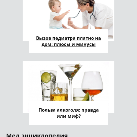
Вызов педиатра платно на
дом: плюсы и минусы
Польза алкоголя: правда
или миф?
Мед.энциклопедия