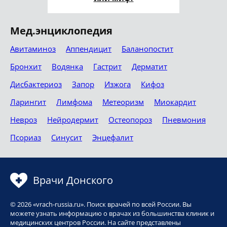
Мед.энциклопедия
Авитаминоз
Аппендицит
Баланопостит
Бронхит
Водянка
Гастрит
Дерматит
Дисбактериоз
Запор
Изжога
Кифоз
Ларингит
Лимфома
Метеоризм
Миокардит
Невроз
Нейродермит
Остеопороз
Пневмония
Псориаз
Синусит
Энцефалит
Врачи Донского
© 2026 «vrach-russia.ru». Поиск врачей по всей России. Вы
можете узнать информацию о врачах из большинства клиник и
медицинских центров России. На сайте представлены