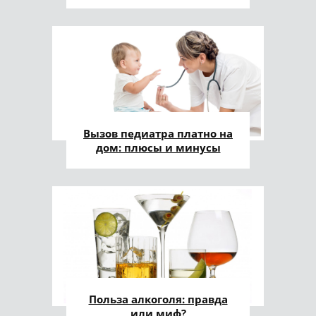
Вызов педиатра платно на
дом: плюсы и минусы
Польза алкоголя: правда
или миф?