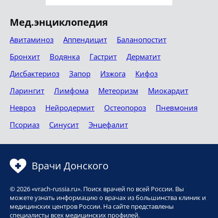
Мед.энциклопедия
Авитаминоз
Аппендицит
Баланопостит
Бронхит
Водянка
Гастрит
Дерматит
Дисбактериоз
Запор
Изжога
Кифоз
Ларингит
Лимфома
Метеоризм
Миокардит
Невроз
Нейродермит
Остеопороз
Пневмония
Псориаз
Синусит
Энцефалит
Врачи Донского
© 2026 «vrach-russia.ru». Поиск врачей по всей России. Вы
можете узнать информацию о врачах из большинства клиник и
медицинских центров России. На сайте представлены
специалисты всех медицинских профилей.