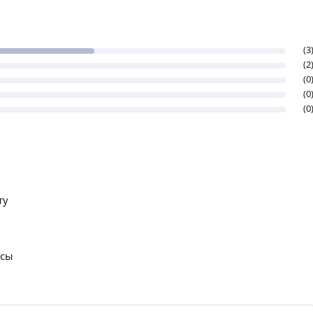
(3
(2
(0
(0
(0
ту
осы