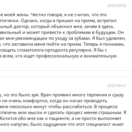
2023-03-02
 моей жены. Честно говоря, я не считал, что это
тически. Однако, когда я пришел на прием, встретил
ный доктор, который объяснил мне, зачем я здесь.
равильный и может привести к проблемам в будущем. Он
л мне рекомендации по уходу за зубами. Я был удивлен,
, что заставила меня пойти на прием. Теперь я понимаю,
сещать стоматолога-ортодонта регулярно. Я бы с
а всем, кто ищет профессиональную и внимательную
2022-09-21
, но это было зря. Врач проявил много терпения и сразу
 не очень комфортно, когда он начал проводить
 мне несколько минут чтобы расслабиться. В процессе
 отвлечь мои мысли и сделать процесс менее страшным. Я
ботится обо мне как о пациенте, а не просто выполняет
много напуган, было ощущение что этот специалист знает