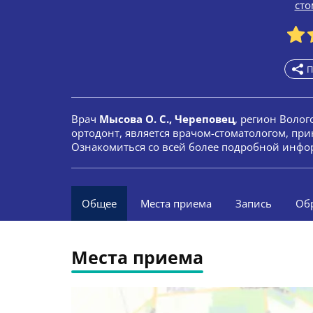
сто
П
Врач
Мысова О. С., Череповец
, регион Волог
ортодонт, является врачом-стоматологом, при
Ознакомиться со всей более подробной инфор
Общее
Места приема
Запись
Об
Места приема