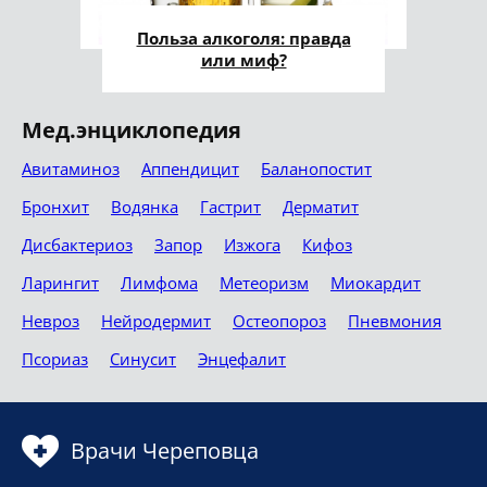
Польза алкоголя: правда
или миф?
Мед.энциклопедия
Авитаминоз
Аппендицит
Баланопостит
Бронхит
Водянка
Гастрит
Дерматит
Дисбактериоз
Запор
Изжога
Кифоз
Ларингит
Лимфома
Метеоризм
Миокардит
Невроз
Нейродермит
Остеопороз
Пневмония
Псориаз
Синусит
Энцефалит
Врачи Череповца