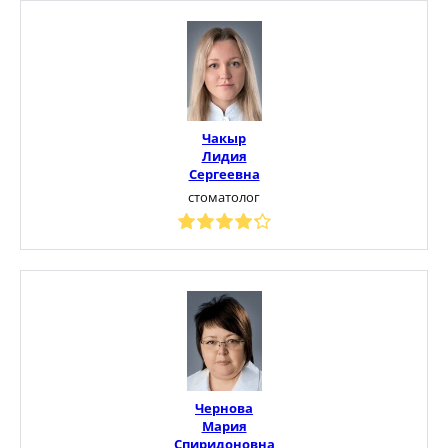
Чакыр
Лидия
Сергеевна
стоматолог
Чернова
Мария
Спиридоновна