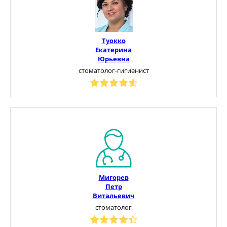
Туокко
Екатерина
Юрьевна
стоматолог-гигиенист
Мигорев
Петр
Витальевич
стоматолог