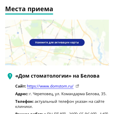
Места приема
«Дом стоматологии» на Белова
Сайт:
https://www.domstom.ru/
Адрес:
г. Череповец, ул. Командарма Белова, 35.
Телефон:
актуальный телефон указан на сайте
клиники.
Режим работы:
ПН-ПТ 8
00
- 20
00
; СБ,ВС 9
00
- 14
00
.