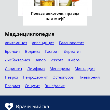
Польза алкоголя: правда
или миф?
Мед.энциклопедия
Авитаминоз
Аппендицит
Баланопостит
Бронхит
Водянка
Гастрит
Дерматит
Дисбактериоз
Запор
Изжога
Кифоз
Ларингит
Лимфома
Метеоризм
Миокардит
Невроз
Нейродермит
Остеопороз
Пневмония
Псориаз
Синусит
Энцефалит
Врачи Бийска