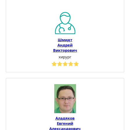
Шмидт
Андрей
Викторович
хирург
Аладяков
Евгений
Александрович