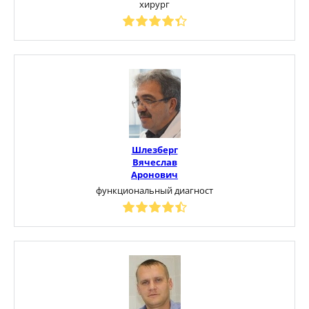
хирург
Шлезберг
Вячеслав
Аронович
функциональный диагност