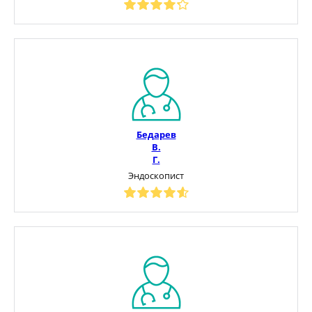
Бедарев
В.
Г.
Эндоскопист