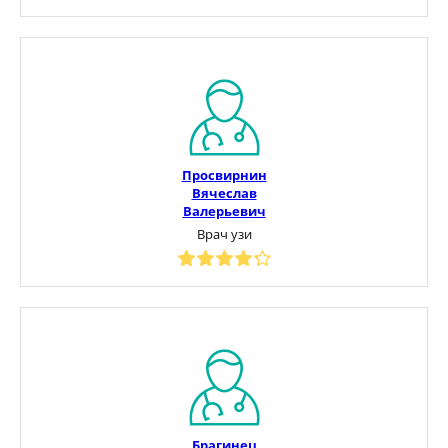
Просвирнин
Вячеслав
Валерьевич
Врач узи
Брагинец