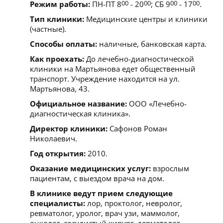
Режим работы:
ПН-ПТ 8
00
- 20
00
; СБ 9
00
- 17
00
.
Тип клиники:
Медицинские центры и клиники
(частные).
Способы оплаты:
наличные, банковская карта.
Как проехать:
До лечебно-диагностической
клиники на Мартьянова едет общественный
транспорт. Учреждение находится на ул.
Мартьянова, 43.
Официальное название:
ООО «Лечебно-
диагностическая клиника».
Директор клиники:
Сафонов Роман
Николаевич.
Год открытия:
2010.
Оказание медицинских услуг:
взрослым
пациентам, с выездом врача на дом.
В клинике ведут прием следующие
специалисты:
лор, проктолог, невролог,
ревматолог, уролог, врач узи, маммолог,
онколог, сосудистый хирург, дерматолог,