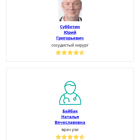
Субботин
Юрий
Григорьевич
сосудистый хирург
Байбак
Наталья
Вячеславовна
врач узи